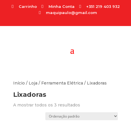
Carrinho
Minha Conta
+351 219 403 932



maquipaulo@gmail.com

Início
/
Loja
/
Ferramenta Elétrica
/ Lixadoras
Lixadoras
A mostrar todos os 3 resultados