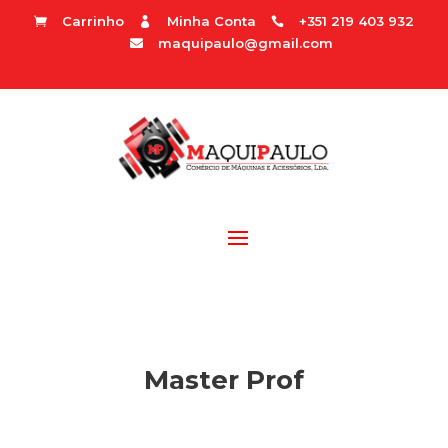
Carrinho
Minha Conta
+351 219 403 932



maquipaulo@gmail.com

Master Prof