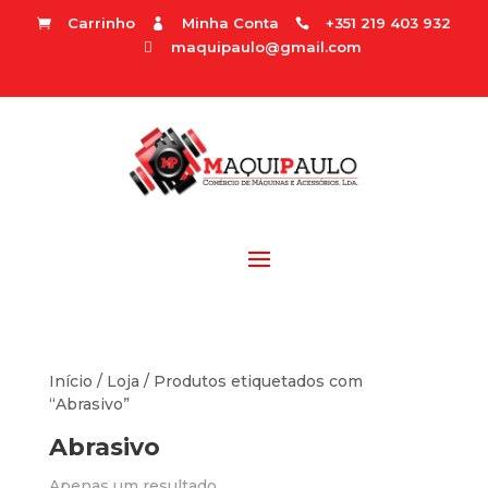
Carrinho
Minha Conta
+351 219 403 932



maquipaulo@gmail.com

Início
/
Loja
/ Produtos etiquetados com
“Abrasivo”
Abrasivo
Apenas um resultado