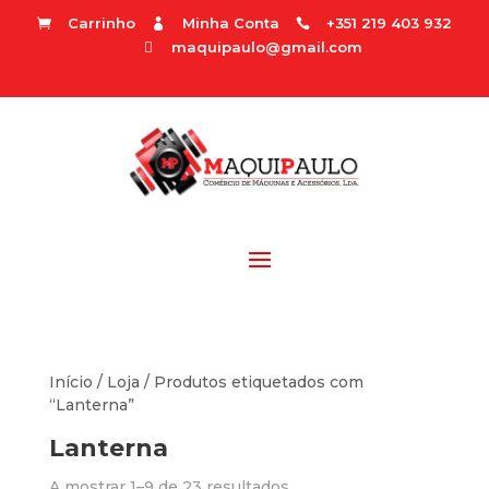
Carrinho
Minha Conta
+351 219 403 932



maquipaulo@gmail.com

Início
/
Loja
/ Produtos etiquetados com
“Lanterna”
Lanterna
A mostrar 1–9 de 23 resultados