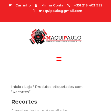
Carrinho
Minha Conta
+351 219 403 932



maquipaulo@gmail.com

Início
/
Loja
/ Produtos etiquetados com
“Recortes”
Recortes
A mostrar todos os 4 resultados