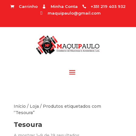
Carrinho
Minha Conta
+351 219 403 932



maquipaulo@gmail.com

Início
/
Loja
/ Produtos etiquetados com
“Tesoura”
Tesoura
A mostrar 1–9 de 19 resultados