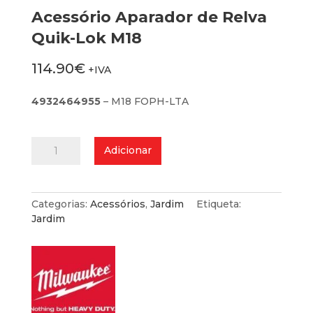
Acessório Aparador de Relva
Quik-Lok M18
114.90
€
+IVA
4932464955
– M18 FOPH-LTA
Quantidade
Adicionar
de
Acessório
Aparador
de
Categorias:
Acessórios
,
Jardim
Etiqueta:
Relva
Jardim
Quik-
Lok
M18