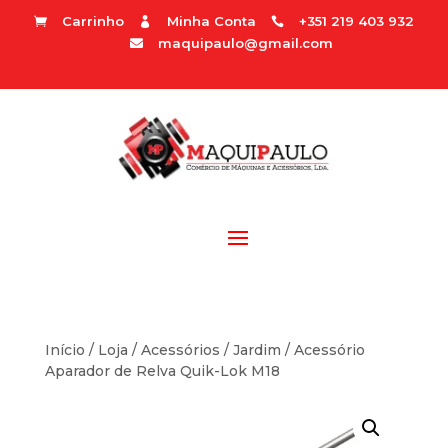
Carrinho
Minha Conta
+351 219 403 932



maquipaulo@gmail.com

Início
/
Loja
/
Acessórios
/
Jardim
/ Acessório
Aparador de Relva Quik-Lok M18