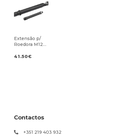
Extensão p/
Roedora M12
FNB16
41.50
€
Contactos
+351 219 403 932