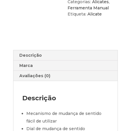
em
Categorias:
Alicates
,
Ângulo
Ferramenta Manual
a
Etiqueta:
Alicate
90º
-
Ponta
de
1,2mm
Descrição
Marca
Avaliações (0)
Descrição
Mecanismo de mudança de sentido
fácil de utilizar
Dial de mudança de sentido