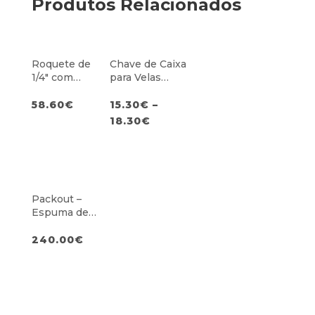
Produtos Relacionados
Roquete de
Chave de Caixa
1/4″ com
para Velas
Cabeça
(Várias
Articulada de
medidas) –
58.60
€
15.30
€
–
230mm
Fixação c/ Anel
18.30
€
de Borracha
Packout –
Espuma de
Chaves de
Caixa, Chaves
240.00
€
Allen, Roquete
e Pontas