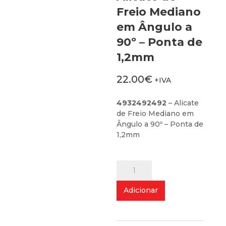
Freio Mediano
em Ângulo a
90º – Ponta de
1,2mm
22.00
€
+IVA
4932492492
– Alicate
de Freio Mediano em
Ângulo a 90º – Ponta de
1,2mm
Quantidade
de
Alicate
Adicionar
de
Freio
Mediano