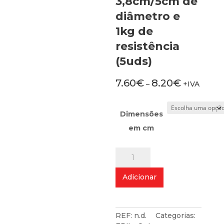
3,8cm/5cm de
diâmetro e
1kg de
resistência
(5uds)
7.60
€
8.20
€
–
+IVA
Dimensões
em cm
Quantidade
de
Anéis
Adicionar
de
3,8cm/5cm
de
diâmetro
REF:
n.d.
Categorias: