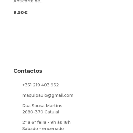
Anticorte de
Nitrilo Nível E
9.50
€
Contactos
+351 219 403 932
maquipaulo@gmail.com
Rua Sousa Martins
2680-370 Catujal
2ª a 6ª feira - 9h às 18h
Sábado - encerrado