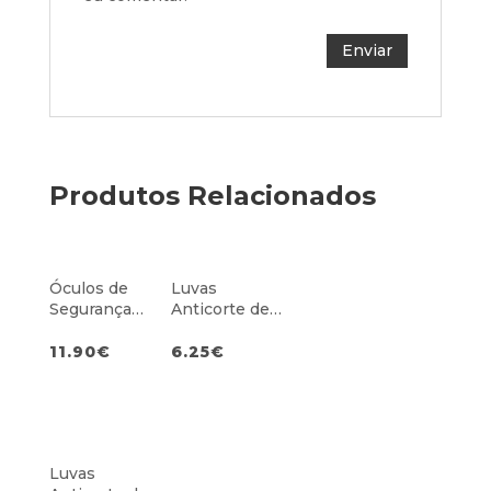
Produtos Relacionados
Óculos de
Luvas
Segurança
Anticorte de
Performance
Alta
Transparentes
Visibilidade
11.90
€
6.25
€
Nível C
Luvas