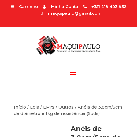
Carrinho
Minha Conta
+351 219 403 932



maquipaulo@gmail.com

Início
/
Loja
/
EPI's
/
Outros
/ Anéis de 3,8cm/5cm
de diâmetro e 1kg de resistência (5uds)
Anéis de