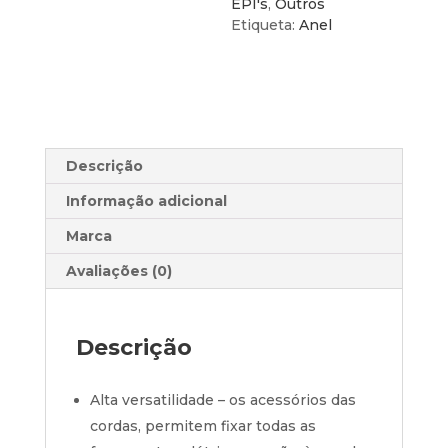
e
EPI's
,
Outros
1kg
Etiqueta:
Anel
de
resistência
(5uds)
Descrição
Informação adicional
Marca
Avaliações (0)
Descrição
Alta versatilidade – os acessórios das
cordas, permitem fixar todas as