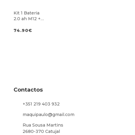
Kit 1 Bateria
2.0 ah M12 +
Carregador
M12
74.90
€
Contactos
+351 219 403 932
maquipaulo@gmail.com
Rua Sousa Martins
2680-370 Catujal