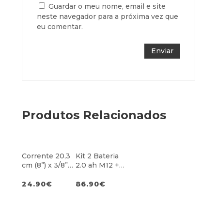
Guardar o meu nome, email e site
neste navegador para a próxima vez que
eu comentar.
Produtos Relacionados
Corrente 20,3
Kit 2 Bateria
cm (8”) x 3/8”
2.0 ah M12 +
bp x 1.1
Carregador
M12
24.90
€
86.90
€