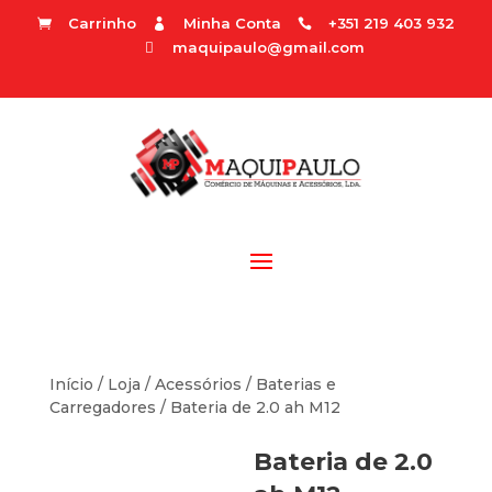
Carrinho
Minha Conta
+351 219 403 932



maquipaulo@gmail.com

Início
/
Loja
/
Acessórios
/
Baterias e
Carregadores
/ Bateria de 2.0 ah M12
Bateria de 2.0