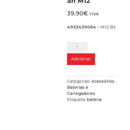
ah M12
39.90
€
+IVA
4932430064
– M12 B2
Quantidade
de
Bateria
Adicionar
de
2.0
ah
M12
Categorias:
Acessórios
,
Baterias e
Carregadores
Etiqueta:
bateria