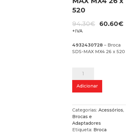
MAX MX4 26 x
520
O
94.30
€
60.60
€
preço
O
+IVA
original
preço
era:
atual
4932430728
– Broca
94.30€.
é:
SDS-MAX MX4 26 x 520
60.60€.
Quantidade
de
Broca
Adicionar
SDS-
MAX
MX4
26
Categorias:
Acessórios
,
x
Brocas e
520
Adaptadores
Etiqueta:
Broca