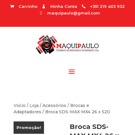
Carrinho
Minha Conta
+351 219 403 932



maquipaulo@gmail.com

Início
/
Loja
/
Acessórios
/
Brocas e
Adaptadores
/ Broca SDS-MAX MX4 26 x 520
Broca SDS-
Promoção!