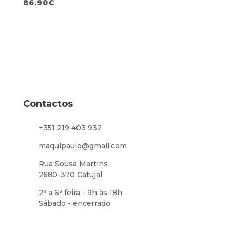
M12
86.90
€
Contactos
+351 219 403 932
maquipaulo@gmail.com
Rua Sousa Martins
2680-370 Catujal
2ª a 6ª feira - 9h às 18h
Sábado - encerrado