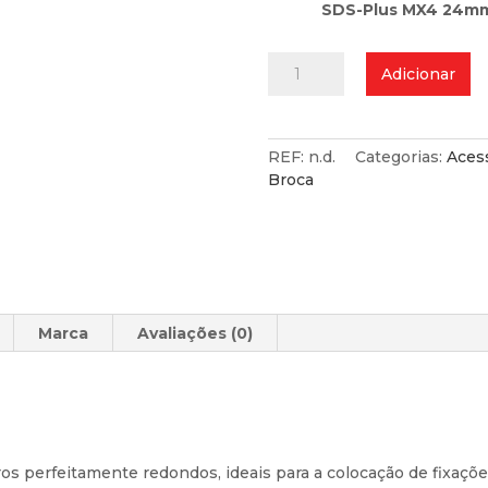
SDS-Plus MX4 24m
Quantidade
Adicionar
de
Broca
SDS-
Plus
REF:
n.d.
Categorias:
Aces
MX4
Broca
24mm
Marca
Avaliações (0)
ros perfeitamente redondos, ideais para a colocação de fixaçõ