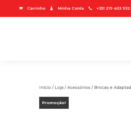
Carrinho
Minha Conta
+351 219 403 932



Início
/
Loja
/
Acessórios
/
Brocas e Adapta
Promoção!