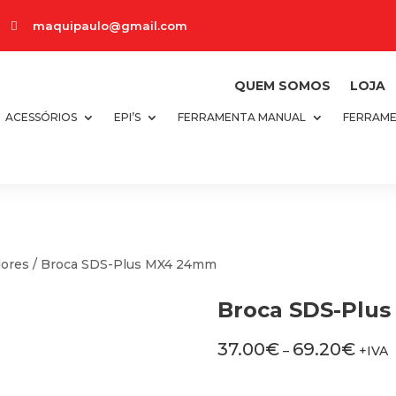
maquipaulo@gmail.com

QUEM SOMOS
LOJA
ACESSÓRIOS
EPI’S
FERRAMENTA MANUAL
FERRAME
dores
/ Broca SDS-Plus MX4 24mm
Broca SDS-Plu
37.00
€
69.20
€
–
+IVA