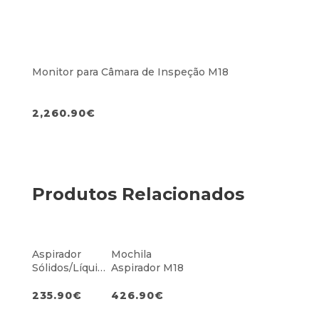
Monitor para Câmara de Inspeção M18
2,260.90
€
Produtos Relacionados
Aspirador
Mochila
Sólidos/Líquido
Aspirador M18
s Packout M18
235.90
€
426.90
€