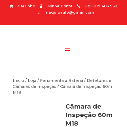
Carrinho
Minha Conta
+351 219 403 932



maquipaulo@gmail.com

Início
/
Loja
/
Ferramenta a Bateria
/
Detetores e
Câmaras de Inspeção
/ Câmara de Inspeção 60m
M18
Câmara de
Inspeção 60m
M18