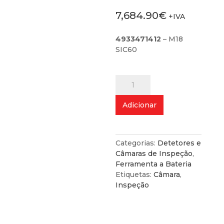
7,684.90
€
+IVA
4933471412
– M18
SIC60
Quantidade
de
Câmara
Adicionar
de
Inspeção
60m
M18
Categorias:
Detetores e
Câmaras de Inspeção
,
Ferramenta a Bateria
Etiquetas:
Câmara
,
Inspeção