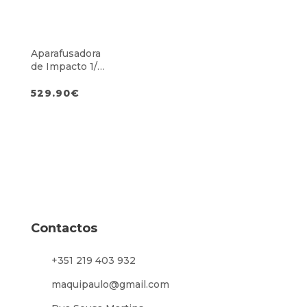
Aparafusadora
de Impacto 1/4″
Hex M18
529.90
€
Contactos
+351 219 403 932
maquipaulo@gmail.com