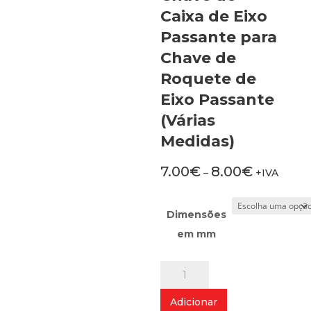
Caixa de Eixo
Passante para
Chave de
Roquete de
Eixo Passante
(Várias
Medidas)
7.00
€
8.00
€
–
+IVA
Dimensões
em mm
Quantidade
de
Chave
Adicionar
de