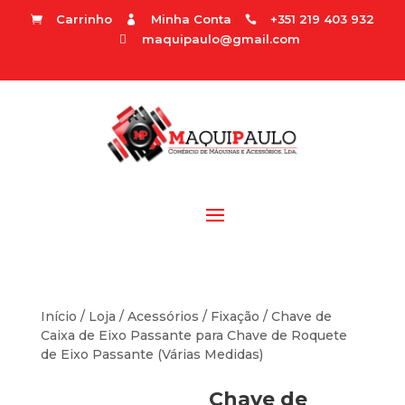
Carrinho
Minha Conta
+351 219 403 932



maquipaulo@gmail.com

Início
/
Loja
/
Acessórios
/
Fixação
/ Chave de
Caixa de Eixo Passante para Chave de Roquete
de Eixo Passante (Várias Medidas)
Chave de