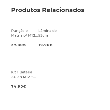
Produtos Relacionados
Punção e
Lâmina de
Matriz p/ M12
53cm
FNB16
27.80
€
19.90
€
Kit 1 Bateria
2.0 ah M12 +
Carregador
M12
74.90
€