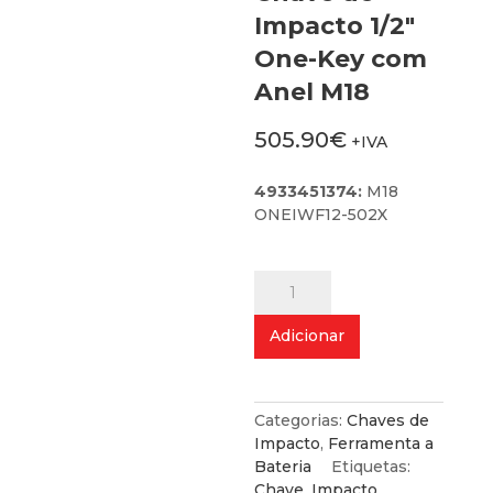
Impacto 1/2″
One-Key com
Anel M18
505.90
€
+IVA
4933451374:
M18
ONEIWF12-502X
Quantidade
de
Chave
Adicionar
de
Impacto
1/2"
One-
Categorias:
Chaves de
Key
Impacto
,
Ferramenta a
com
Bateria
Etiquetas:
Anel
Chave
,
Impacto