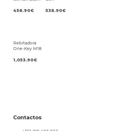
SDS-Plus
Acabamentos
32mm c/
de 125mm c/
456.90
€
538.90
€
Punho em D
Travão e
Interruptor de
Alavanca
Rebitadora
One-Key M18
1,053.90
€
Contactos