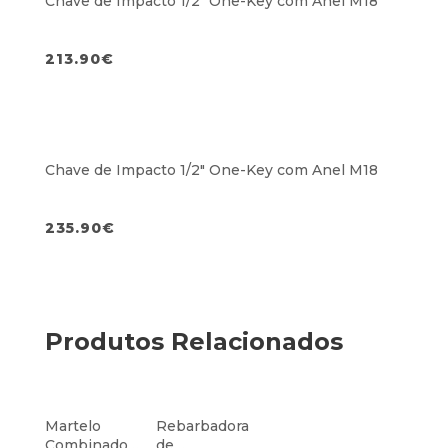
Chave de Impacto 1/2″ One-Key com Anel M18
213.90
€
Chave de Impacto 1/2″ One-Key com Anel M18
235.90
€
Produtos Relacionados
Martelo
Rebarbadora
Combinado
de