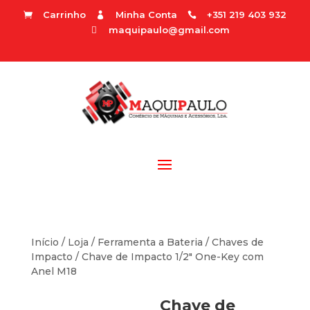
Carrinho
Minha Conta
+351 219 403 932



maquipaulo@gmail.com

Início
/
Loja
/
Ferramenta a Bateria
/
Chaves de
Impacto
/ Chave de Impacto 1/2″ One-Key com
Anel M18
Chave de