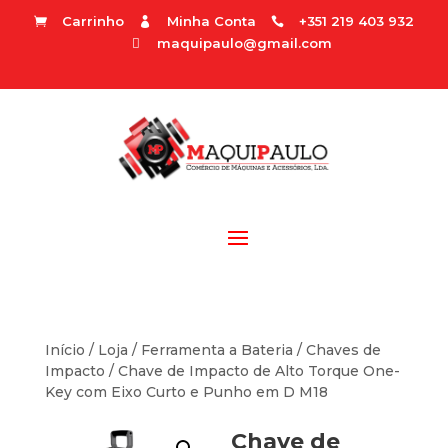
Carrinho
Minha Conta
+351 219 403 932



maquipaulo@gmail.com

Início
/
Loja
/
Ferramenta a Bateria
/
Chaves de
Impacto
/ Chave de Impacto de Alto Torque One-
Key com Eixo Curto e Punho em D M18
Chave de