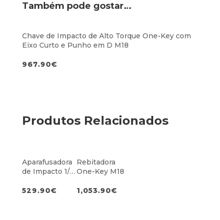
Também pode gostar…
Chave de Impacto de Alto Torque One-Key com
Eixo Curto e Punho em D M18
967.90
€
Produtos Relacionados
Aparafusadora
Rebitadora
de Impacto 1/4″
One-Key M18
Hex M18
529.90
€
1,053.90
€