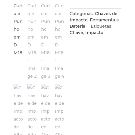
Impacto
de
Alto
Categorias:
Chaves de
Torque
Impacto
,
Ferramenta a
One-
Bateria
Etiquetas:
Key
Chave
,
Impacto
com
Eixo
Curto
e
Punho
em
D
M18