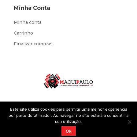
Minha Conta
Minha conta
Carrinho
Finalizar compras
Este site utiliza cookies para permitir uma melhor experiência
por parte do utilizador. Ao navegar no site estará a consentir a
sua utilização.
Desenvolvido por
IOL Negócios
@2023 Sites
Ok
Standard. Todos os direitos reservados.