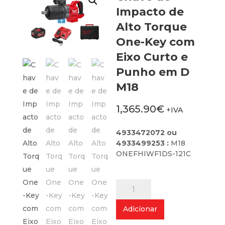
Impacto de
Alto Torque
One-Key com
Eixo Curto e
Punho em D
M18
1,365.90
€
+IVA
4933472072 ou
4933499253 :
M18
ONEFHIWF1DS-121C
Quantidade
de
Chave
Adicionar
de