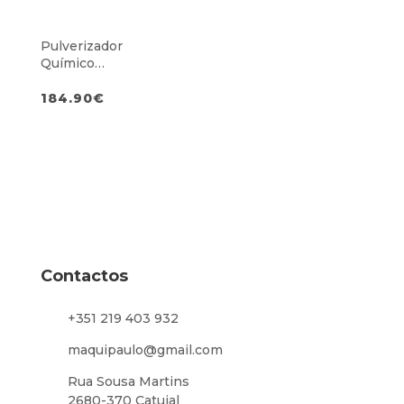
Pulverizador
Químico
Portátil 3,7L
M12
184.90
€
Contactos
+351 219 403 932
maquipaulo@gmail.com
Rua Sousa Martins
2680-370 Catujal