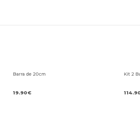
Barra de 20cm
Kit 2 B
19.90
€
114.9