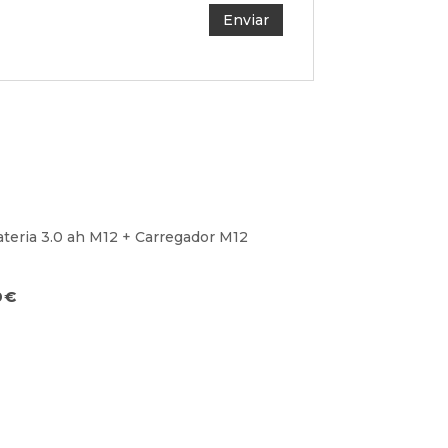
ateria 3.0 ah M12 + Carregador M12
0
€