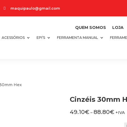
maquipaulo@gmail.com

QUEM SOMOS
LOJA
ACESSÓRIOS
EPI’S
FERRAMENTA MANUAL
FERRAME
s 30mm Hex
Cinzéis 30mm 
49.10
€
88.80
€
–
+IVA