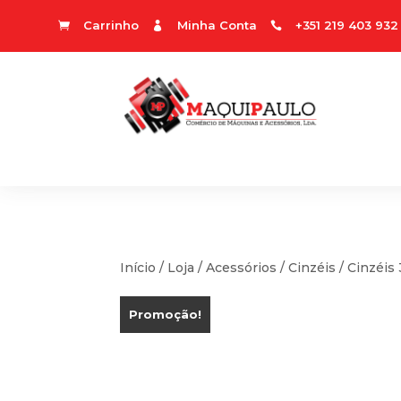
Carrinho
Minha Conta
+351 219 403 932



Início
/
Loja
/
Acessórios
/
Cinzéis
/ Cinzéi
Promoção!