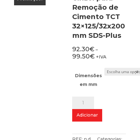
Remoção de
Cimento TCT
32×125/32x200
mm SDS-Plus
92.30
€
–
99.50
€
+IVA
Dimensões
em mm
Quantidade
de
Cinzel
Adicionar
para
Remoção
de
Cimento
REF:
n.d.
Categorias: