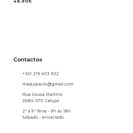
46.90
€
Contactos
+351 219 403 932
maquipaulo@gmail.com
Rua Sousa Martins
2680-370 Catujal
2ª a 6ª feira - 9h às 18h
Sábado - encerrado