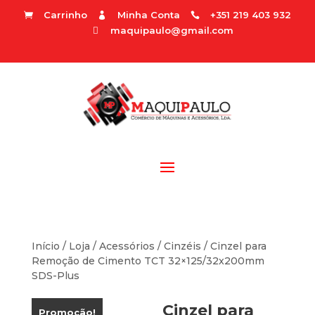
Carrinho
Minha Conta
+351 219 403 932



maquipaulo@gmail.com

Início
/
Loja
/
Acessórios
/
Cinzéis
/ Cinzel para
Remoção de Cimento TCT 32×125/32x200mm
SDS-Plus
Cinzel para
Promoção!