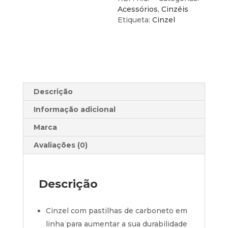
TCT
Acessórios
,
Cinzéis
32x125/32x200mm
Etiqueta:
Cinzel
SDS-
Plus
Descrição
Informação adicional
Marca
Avaliações (0)
Descrição
Cinzel com pastilhas de carboneto em
linha para aumentar a sua durabilidade