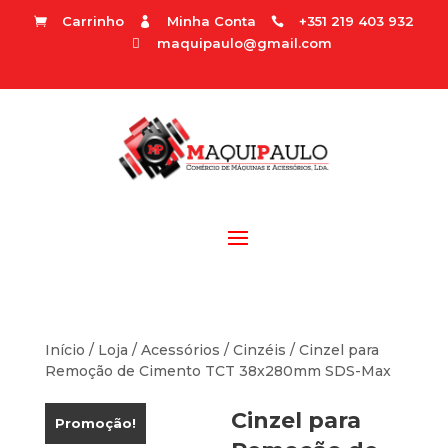
Carrinho
Minha Conta
+351 219 403 932



maquipaulo@gmail.com

Início
/
Loja
/
Acessórios
/
Cinzéis
/ Cinzel para
Remoção de Cimento TCT 38x280mm SDS-Max
Cinzel para
Promoção!