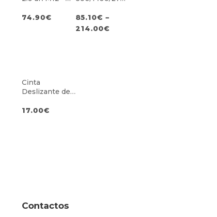
Carregador
0mm
M12
74.90
€
85.10
€
–
214.00
€
Cinta
Deslizante de
1,4m
17.00
€
Contactos