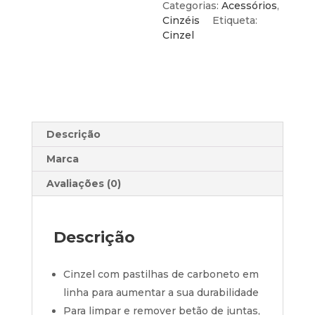
Cimento
Categorias:
Acessórios
,
TCT
Cinzéis
Etiqueta:
38x280mm
Cinzel
SDS-
Max
Descrição
Marca
Avaliações (0)
Descrição
Cinzel com pastilhas de carboneto em
linha para aumentar a sua durabilidade
Para limpar e remover betão de juntas,