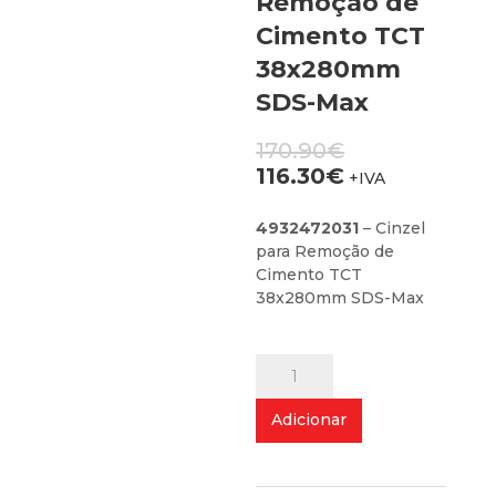
Remoção de
Cimento TCT
38x280mm
SDS-Max
O
170.90
€
preço
O
116.30
€
+IVA
original
preço
era:
atual
4932472031
– Cinzel
170.90€.
é:
para Remoção de
116.30€.
Cimento TCT
38x280mm SDS-Max
Quantidade
de
Cinzel
Adicionar
para
Remoção
de