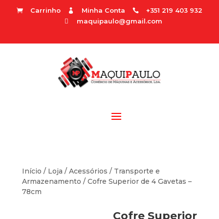
Carrinho
Minha Conta
+351 219 403 932



maquipaulo@gmail.com

Início
/
Loja
/
Acessórios
/
Transporte e
Armazenamento
/ Cofre Superior de 4 Gavetas –
78cm
Cofre Superior