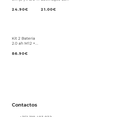
bp x 1.1
1,4m
24.90
€
21.00
€
Kit 2 Bateria
2.0 ah M12 +
Carregador
M12
86.90
€
Contactos