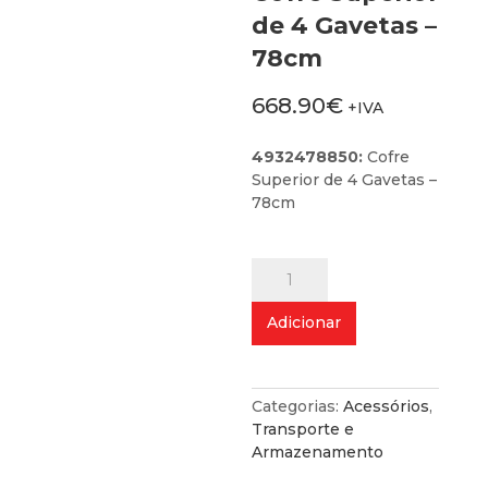
de 4 Gavetas –
78cm
668.90
€
+IVA
4932478850:
Cofre
Superior de 4 Gavetas –
78cm
Quantidade
de
Cofre
Adicionar
Superior
de
4
Gavetas
Categorias:
Acessórios
,
-
Transporte e
78cm
Armazenamento