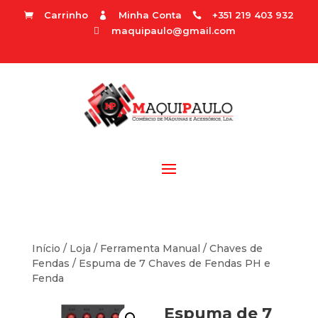
Carrinho
Minha Conta
+351 219 403 932



maquipaulo@gmail.com

Início
/
Loja
/
Ferramenta Manual
/
Chaves de
Fendas
/ Espuma de 7 Chaves de Fendas PH e
Fenda
Espuma de 7