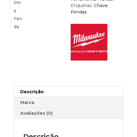
e
Etiquetas:
Chave
,
Fenda
Fendas
Descrição
Marca
Avaliações (0)
Descrição