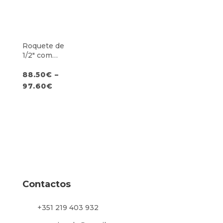
Roquete de
1/2″ com
Cabeça
Articulada de
88.50
€
–
285/460mm
97.60
€
Contactos
+351 219 403 932