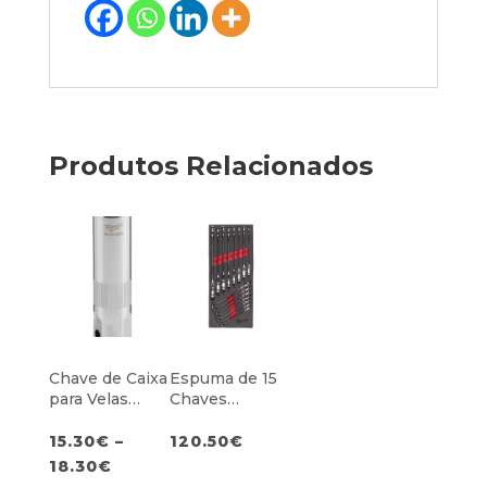
Produtos Relacionados
Chave de Caixa
Espuma de 15
para Velas
Chaves
(Várias
Combinadas
medidas) –
MAXBITE
15.30
€
–
120.50
€
Fixação c/ Anel
18.30
€
de Borracha