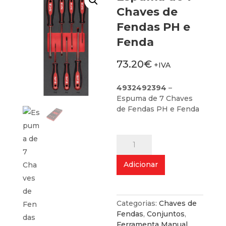
Chaves de
Fendas PH e
Fenda
73.20
€
+IVA
4932492394
–
Espuma de 7 Chaves
de Fendas PH e Fenda
Quantidade
de
Espuma
Adicionar
de
7
Chaves
de
Categorias:
Chaves de
Fendas
Fendas
,
Conjuntos
,
PH
Ferramenta Manual