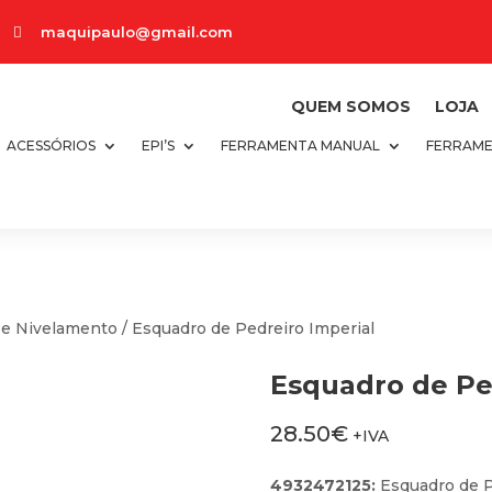
maquipaulo@gmail.com

QUEM SOMOS
LOJA
ACESSÓRIOS
EPI’S
FERRAMENTA MANUAL
FERRAME
 e Nivelamento
/ Esquadro de Pedreiro Imperial
Esquadro de Pe
28.50
€
+IVA
4932472125:
Esquadro de P