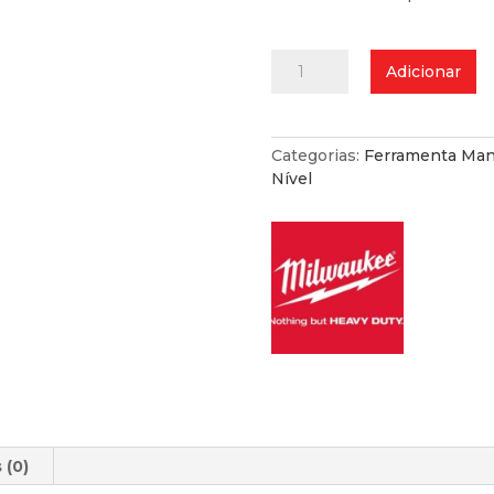
Quantidade
Adicionar
de
Esquadro
de
Pedreiro
Categorias:
Ferramenta Man
Imperial
Nível
 (0)