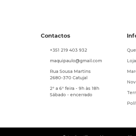
Contactos
In
+351 219 403 932
Que
maquipaulo@gmail.com
Loja
Rua Sousa Martins
Mar
2680-370 Catujal
Nov
2ª a 6ª feira - 9h às 18h
Ter
Sábado - encerrado
Polí