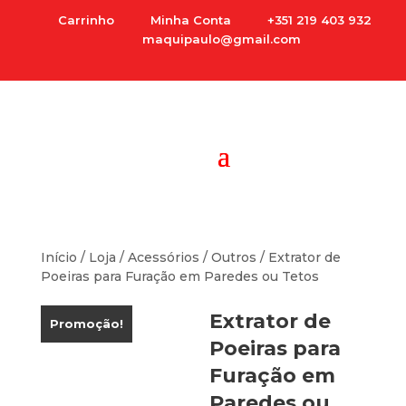
Carrinho
Minha Conta
+351 219 403 932
maquipaulo@gmail.com
Início
/
Loja
/
Acessórios
/
Outros
/ Extrator de
Poeiras para Furação em Paredes ou Tetos
Extrator de
Promoção!
Poeiras para
Furação em
Paredes ou