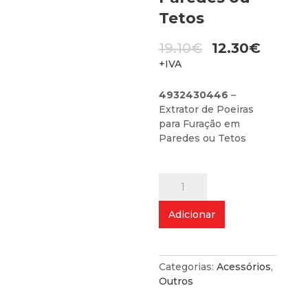
Tetos
O
19.10
€
12.30
€
preço
O
+IVA
original
preço
era:
atual
4932430446
–
19.10€.
é:
Extrator de Poeiras
12.30€.
para Furação em
Paredes ou Tetos
Quantidade
de
Extrator
Adicionar
de
Poeiras
para
Furação
Categorias:
Acessórios
,
em
Outros
Paredes