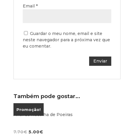
Email
*
Guardar o meu nome, email e site
neste navegador para a próxima vez que
eu comentar.
Também pode gostar…
Promoção!
Anel de Recolha de Poeiras
O
O
7.70
€
5.00
€