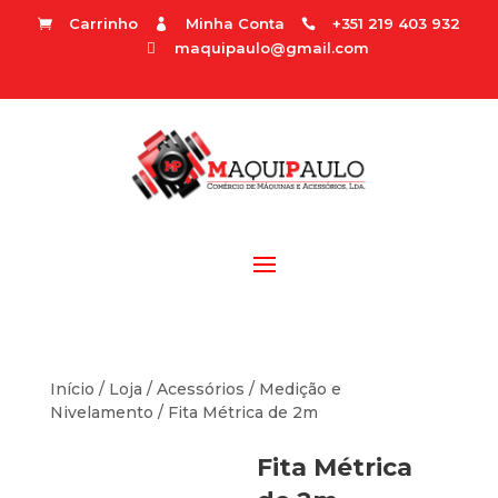
Carrinho
Minha Conta
+351 219 403 932



maquipaulo@gmail.com

Início
/
Loja
/
Acessórios
/
Medição e
Nivelamento
/ Fita Métrica de 2m
Fita Métrica