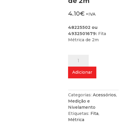
de 2m
4.10
€
+IVA
48225502 ou
4932501679:
Fita
Métrica de 2m
Quantidade
de
Fita
Adicionar
Métrica
de
2m
Categorias:
Acessórios
,
Medição e
Nivelamento
Etiquetas:
Fita
,
Métrica