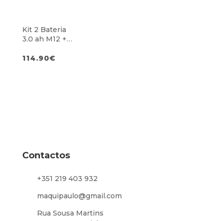
Kit 2 Bateria
3.0 ah M12 +
Carregador
M12
114.90
€
Contactos
+351 219 403 932
maquipaulo@gmail.com
Rua Sousa Martins