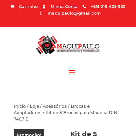
Carrinho
Minha Conta
+351 219 403 932



maquipaulo@gmail.com

Início
/
Loja
/
Acessórios
/
Brocas e
Adaptadores
/ Kit de 5 Brocas para Madeira DIN
7487 E
Kit de 5
Promoção!