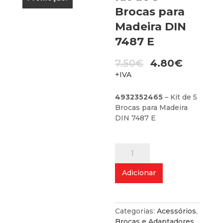
Brocas para
Madeira DIN
7487 E
O
7.50
€
4.80
€
preço
O
+IVA
original
preço
era:
atual
4932352465
– Kit de 5
7.50€.
é:
Brocas para Madeira
4.80€.
DIN 7487 E
Quantidade
de
Kit
Adicionar
de
5
Brocas
para
Categorias:
Acessórios
,
Madeira
Brocas e Adaptadores
,