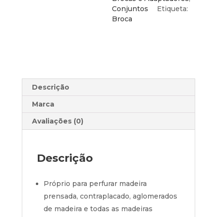
DIN
Conjuntos
Etiqueta:
7487
Broca
E
Descrição
Marca
Avaliações (0)
Descrição
Próprio para perfurar madeira
prensada, contraplacado, aglomerados
de madeira e todas as madeiras