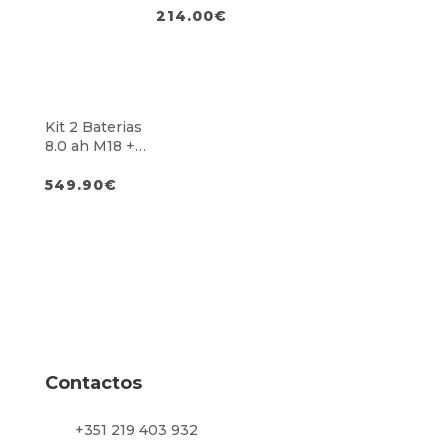
214.00
€
Kit 2 Baterias
8.0 ah M18 +
Carregador
Rápido
549.90
€
Múltiplo M18
Contactos
+351 219 403 932