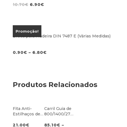
O
O
10.70
€
6.90
€
preço
preço
original
atual
era:
é:
10.70€.
6.90€.
Promoção!
Broca para Madeira DIN 7487 E (Várias Medidas)
0.90
€
–
6.80
€
Produtos Relacionados
Fita Anti-
Carril Guia de
Estilhaços de
800/1400/270
1,4m
0mm
21.00
€
85.10
€
–