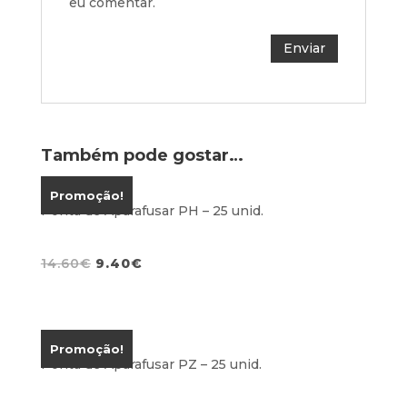
eu comentar.
Também pode gostar…
Promoção!
Ponta de Aparafusar PH – 25 unid.
O
O
14.60
€
9.40
€
preço
preço
original
atual
era:
é:
14.60€.
9.40€.
Promoção!
Ponta de Aparafusar PZ – 25 unid.