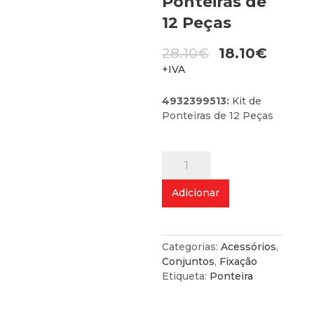
Ponteiras de
12 Peças
O
28.10
€
18.10
€
preço
O
+IVA
original
preço
era:
atual
4932399513:
Kit de
28.10€.
é:
Ponteiras de 12 Peças
18.10€.
Quantidade
de
Kit
Adicionar
de
Ponteiras
de
12
Categorias:
Acessórios
,
Peças
Conjuntos
,
Fixação
Etiqueta:
Ponteira