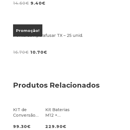
O
O
14.60
€
9.40
€
preço
preço
original
atual
era:
é:
14.60€.
9.40€.
Promoção!
Ponta de Aparafusar TX – 25 unid.
O
O
16.70
€
10.70
€
preço
preço
original
atual
era:
é:
16.70€.
10.70€.
Produtos Relacionados
KIT de
Kit Baterias
Conversão
M12 +
Rebitadora
Carregador
99.30
€
229.90
€