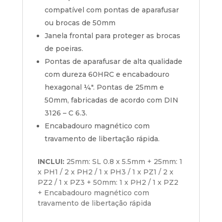
compatível com pontas de aparafusar
ou brocas de 50mm
Janela frontal para proteger as brocas
de poeiras.
Pontas de aparafusar de alta qualidade
com dureza 60HRC e encabadouro
hexagonal ¼″. Pontas de 25mm e
50mm, fabricadas de acordo com DIN
3126 – C 6.3.
Encabadouro magnético com
travamento de libertação rápida.
INCLUI:
25mm: SL 0.8 x 5.5mm + 25mm: 1
x PH1 / 2 x PH2 / 1 x PH3 / 1 x PZ1 / 2 x
PZ2 / 1 x PZ3 + 50mm: 1 x PH2 / 1 x PZ2
+ Encabadouro magnético com
travamento de libertação rápida