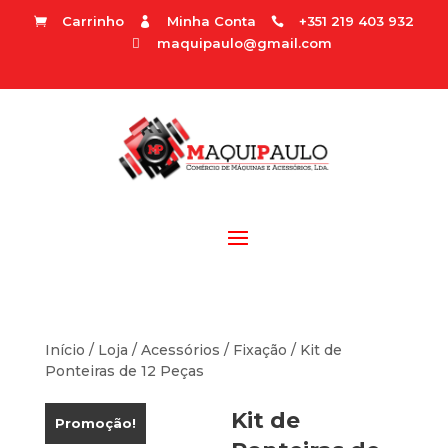
Carrinho
Minha Conta
+351 219 403 932



maquipaulo@gmail.com

Início
/
Loja
/
Acessórios
/
Fixação
/ Kit de
Ponteiras de 12 Peças
Kit de
Promoção!