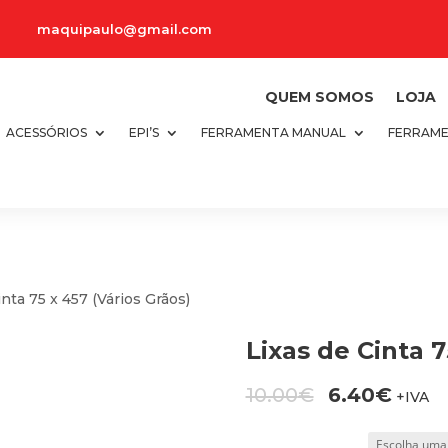
maquipaulo@gmail.com
QUEM SOMOS
LOJA
ACESSÓRIOS
EPI’S
FERRAMENTA MANUAL
FERRAME
inta 75 x 457 (Vários Grãos)
Lixas de Cinta 7
O
O
10.00
€
6.40
€
+IVA
preço
preç
original
atual