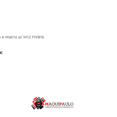
 e Matriz p/ M12 FNB16
€