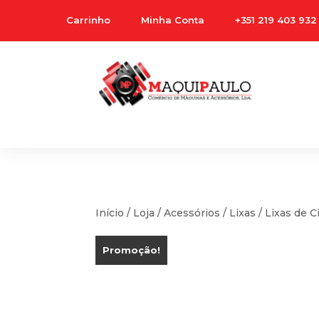
Carrinho
Minha Conta
+351 219 403 932
Início
/
Loja
/
Acessórios
/
Lixas
/ Lixas de C
Promoção!