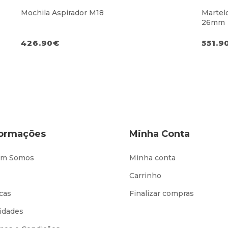
Mochila Aspirador M18
Martel
26mm
426.90
€
551.9
formações
Minha Conta
m Somos
Minha conta
Carrinho
cas
Finalizar compras
idades