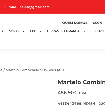
maquipaulo@gmail.com

QUEM SOMOS
LOJA
ACESSÓRIOS
EPI’S
FERRAMENTA MANUAL
FERRAME
os
/ Martelo Combinado SDS-Plus M18
Martelo Combin
456.90
€
+IVA
4933443468:
HD18H-402