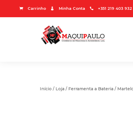
Carrinho
Minha Conta
+351 219 403 932



Início
/
Loja
/
Ferramenta a Bateria
/
Martel