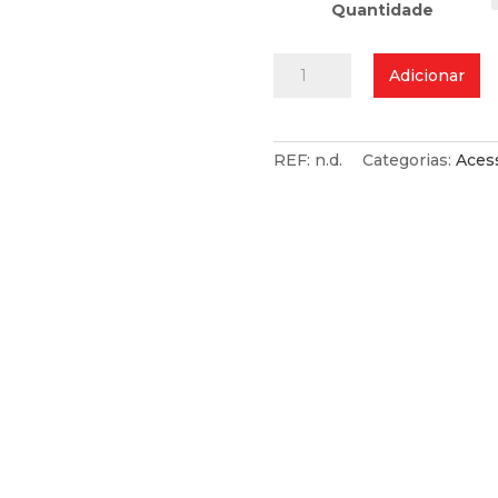
Quantidade
Quantidade
Adicionar
de
Massa
de
Lubrificação
REF:
n.d.
Categorias:
Aces