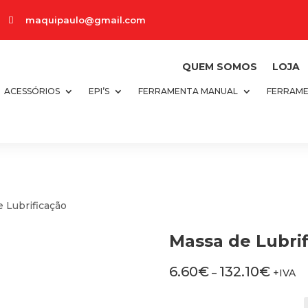
maquipaulo@gmail.com

QUEM SOMOS
LOJA
ACESSÓRIOS
EPI’S
FERRAMENTA MANUAL
FERRAME
 Lubrificação
Massa de Lubri
6.60
€
132.10
€
–
+IVA