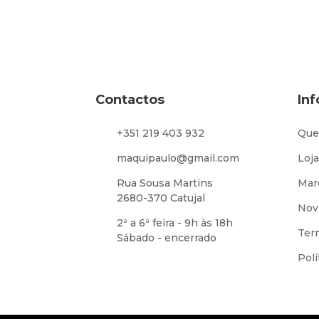
Contactos
In
+351 219 403 932
Que
maquipaulo@gmail.com
Loja
Rua Sousa Martins
Mar
2680-370 Catujal
Nov
2ª a 6ª feira - 9h às 18h
Ter
Sábado - encerrado
Polí