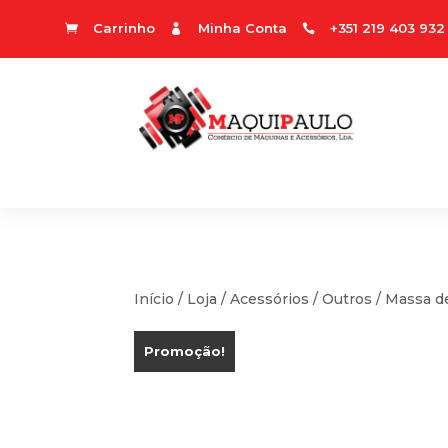
Carrinho
Minha Conta
+351 219 403 932



Início
/
Loja
/
Acessórios
/
Outros
/ Massa de
Promoção!