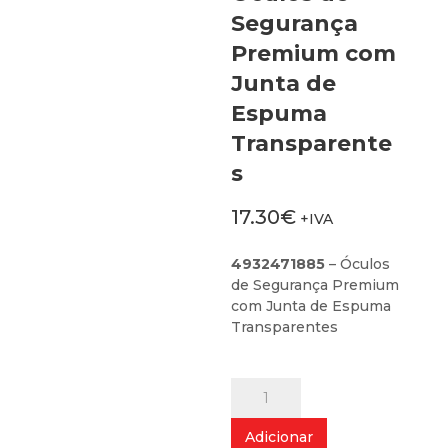
Segurança
Premium com
Junta de
Espuma
Transparente
s
17.30
€
+IVA
4932471885
– Óculos
de Segurança Premium
com Junta de Espuma
Transparentes
Quantidade
de
Óculos
Adicionar