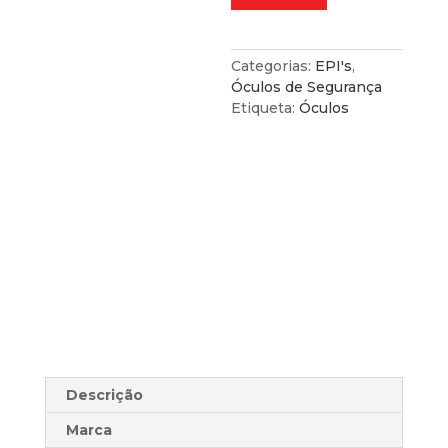
de
Segurança
Premium
com
Categorias:
EPI's
,
Junta
Óculos de Segurança
de
Etiqueta:
Óculos
Espuma
Transparentes
Descrição
Marca