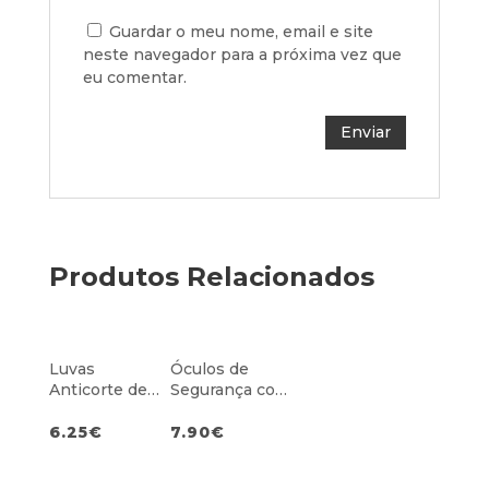
Guardar o meu nome, email e site
neste navegador para a próxima vez que
eu comentar.
Produtos Relacionados
Luvas
Óculos de
Anticorte de
Segurança com
Alta
Antiembaciam
Visibilidade
ento e
6.25
€
7.90
€
Nível C
Antirriscos
Cinzentos