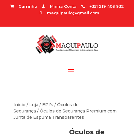
Carrinho
Minha Conta
+351 219 403 932



maquipaulo@gmail.com

Início
/
Loja
/
EPI's
/
Óculos de
Segurança
/ Óculos de Segurança Premium com
Junta de Espuma Transparentes
Óculos de