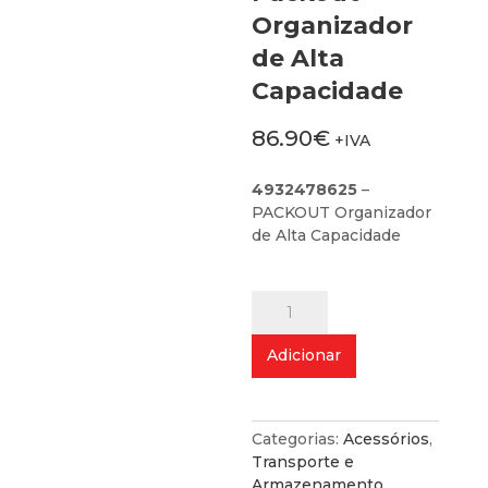
Organizador
de Alta
Capacidade
86.90
€
+IVA
4932478625
–
PACKOUT Organizador
de Alta Capacidade
Quantidade
de
Packout
Adicionar
-
Organizador
de
Alta
Categorias:
Acessórios
,
Capacidade
Transporte e
Armazenamento