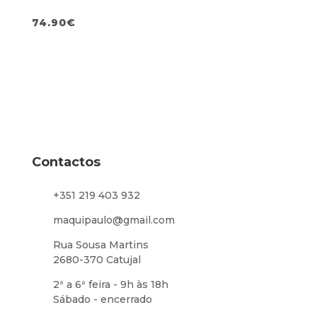
Carregador
M12
74.90
€
Contactos
+351 219 403 932
maquipaulo@gmail.com
Rua Sousa Martins
2680-370 Catujal
2ª a 6ª feira - 9h às 18h
Sábado - encerrado