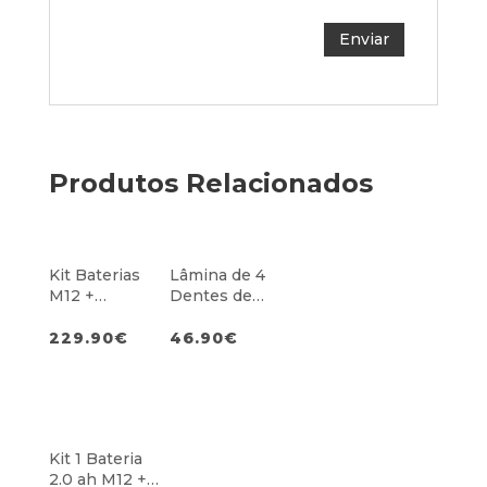
Produtos Relacionados
Kit Baterias
Lâmina de 4
M12 +
Dentes de
Carregador
23cm
229.90
€
46.90
€
Kit 1 Bateria
2.0 ah M12 +