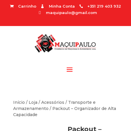
Carrinho
Minha Conta
+351 219 403 932



maquipaulo@gmail.com

Início
/
Loja
/
Acessórios
/
Transporte e
Armazenamento
/ Packout – Organizador de Alta
Capacidade
Packout –