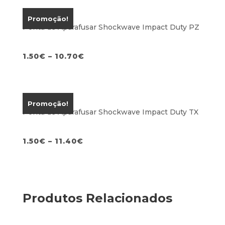
era:
é:
2.50€.
1.60€.
Promoção!
Ponta de Aparafusar Shockwave Impact Duty PZ
1.50
€
–
10.70
€
Promoção!
Ponta de Aparafusar Shockwave Impact Duty TX
1.50
€
–
11.40
€
Produtos Relacionados