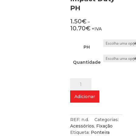
PH
1.50
€
–
10.70
€
+IVA
PH
Quantidade
Quantidade
de
Ponta
Adicionar
de
Aparafusar
Shockwave
Impact
REF:
n.d.
Categorias:
Duty
Acessórios
,
Fixação
PH
Etiqueta:
Ponteira