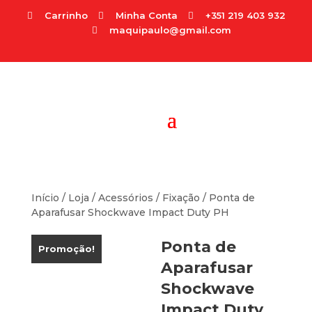
Carrinho
Minha Conta
+351 219 403 932



maquipaulo@gmail.com

Início
/
Loja
/
Acessórios
/
Fixação
/ Ponta de
Aparafusar Shockwave Impact Duty PH
Ponta de
Promoção!
Aparafusar
Shockwave
Impact Duty