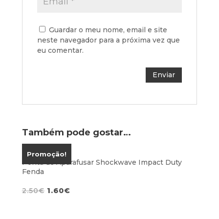
Guardar o meu nome, email e site
neste navegador para a próxima vez que
eu comentar.
Também pode gostar…
Promoção!
Ponta de Aparafusar Shockwave Impact Duty
Fenda
O
O
2.50
€
1.60
€
preço
preço
original
atual