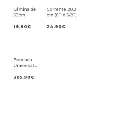
Lâmina de
Corrente 20,3
53cm
cm (8”) x 3/8”
bp x 1.1
19.90
€
24.90
€
Bancada
Universal
Dobrável
Extensível até
305.90
€
2,8m p/ Serra
de Esquadria