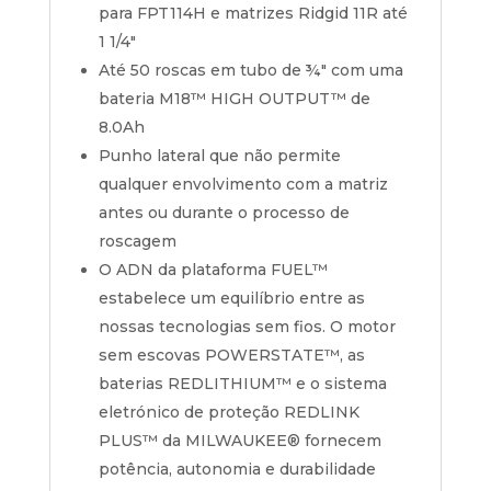
para FPT114H e matrizes Ridgid 11R até
1 1/4″
Até 50 roscas em tubo de ¾″ com uma
bateria
M18™
HIGH OUTPUT™ de
8.0Ah
Punho lateral que não permite
qualquer envolvimento com a matriz
antes ou durante o processo de
roscagem
O ADN da plataforma FUEL™
estabelece um equilíbrio entre as
nossas tecnologias sem fios. O motor
sem escovas POWERSTATE™, as
baterias REDLITHIUM™ e o sistema
eletrónico de proteção REDLINK
PLUS™ da MILWAUKEE® fornecem
potência, autonomia e durabilidade