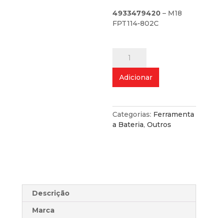
4933479420
– M18
FPT114-802C
Quantidade
de
Roscadora
Adicionar
1/4"
One-
Key
M18
Categorias:
Ferramenta
a Bateria
,
Outros
Descrição
Marca