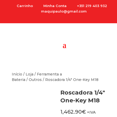
Carrinho
Minha Conta
+351 219 403 932
maquipaulo@gmail.com
Início
/
Loja
/
Ferramenta a
Bateria
/
Outros
/ Roscadora 1/4″ One-Key M18
Roscadora 1/4″
One-Key M18
1,462.90
€
+IVA