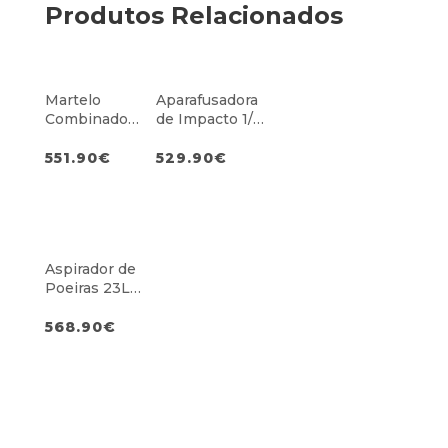
Produtos Relacionados
Martelo
Aparafusadora
Combinado
de Impacto 1/4″
SDS-Plus s/
Hex M18
Escovas 26mm
551.90
€
529.90
€
Aspirador de
Poeiras 23L
Classe L
568.90
€