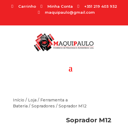
Carrinho
Minha Conta
+351 219 403 932



maquipaulo@gmail.com

Início
/
Loja
/
Ferramenta a
Bateria
/
Sopradores
/ Soprador M12
Soprador M12