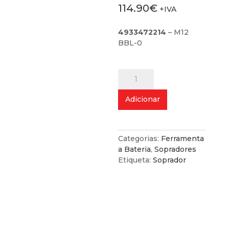
114.90
€
+IVA
4933472214
– M12
BBL-0
Quantidade
de
Soprador
Adicionar
M12
Categorias:
Ferramenta
a Bateria
,
Sopradores
Etiqueta:
Soprador