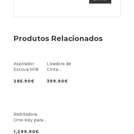
Produtos Relacionados
Aspirador
Lixadora de
Escova M18
Cinta
Subcompacta
13mm M12
285.90
€
399.90
€
Rebitadora
One-Key para
Pernos com
Colarinho M18
1,299.90
€