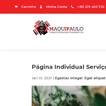
Carrinho
Minha Conta
+351 219 403 932



Página Individual Serviç
Jan 10, 2021
|
Egestas integer
,
Eget aliquet