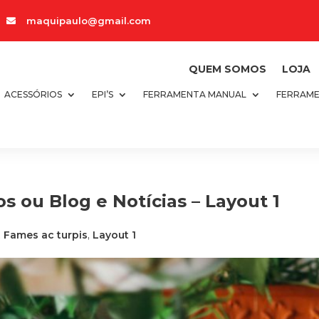
maquipaulo@gmail.com

QUEM SOMOS
LOJA
ACESSÓRIOS
EPI’S
FERRAMENTA MANUAL
FERRAME
os ou Blog e Notícias – Layout 1
,
Fames ac turpis
,
Layout 1