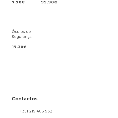
ento e
(Várias Cores)
7.90
€
99.90
€
Antirriscos
Cinzentos
Óculos de
Segurança
Premium com
Junta de
17.30
€
Espuma
Transparentes
Contactos
+351 219 403 932