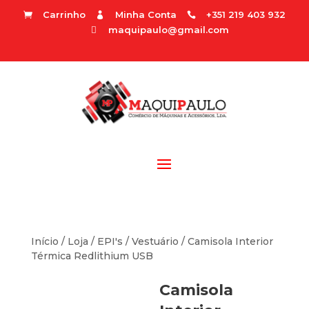
Carrinho
Minha Conta
+351 219 403 932



maquipaulo@gmail.com

Início
/
Loja
/
EPI's
/
Vestuário
/ Camisola Interior
Térmica Redlithium USB
Camisola