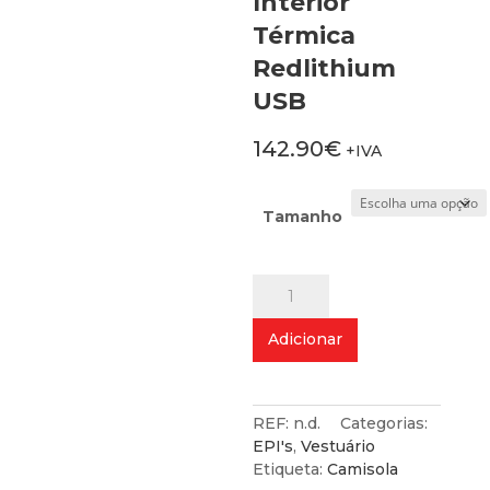
Interior
Térmica
Redlithium
USB
142.90
€
+IVA
Tamanho
Quantidade
de
Camisola
Adicionar
Interior
Térmica
Redlithium
USB
REF:
n.d.
Categorias:
EPI's
,
Vestuário
Etiqueta:
Camisola