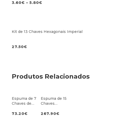
3.60
€
–
5.80
€
Kit de 13 Chaves Hexagonais Imperial
27.50
€
Produtos Relacionados
Espuma de 7
Espuma de 15
Chaves de
Chaves
Fendas TX
Combinadas
MAXBITE com
73.20
€
267.90
€