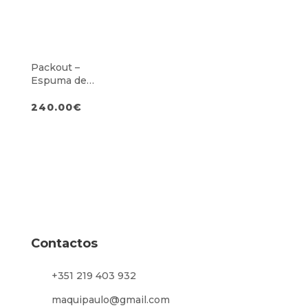
Roquete e
Articuladas
Packout –
Espuma de
Chaves de
Caixa, Chaves
240.00
€
Allen, Roquete
e Pontas
Contactos
+351 219 403 932
maquipaulo@gmail.com