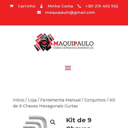
Carrinho
Minha Conta
+351 219 403 932



maquipaulo@gmail.com

Início
/
Loja
/
Ferramenta Manual
/
Conjuntos
/ Kit
de 9 Chaves Hexagonais Curtas
Kit de 9