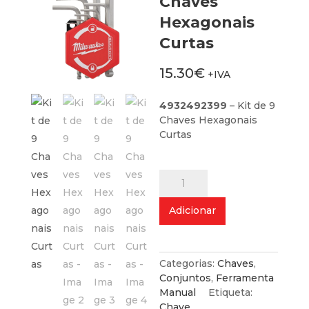
Chaves
Hexagonais
Curtas
15.30
€
+IVA
4932492399
– Kit de 9
Chaves Hexagonais
Curtas
Quantidade
de
Kit
Adicionar
de
9
Chaves
Hexagonais
Categorias:
Chaves
,
Curtas
Conjuntos
,
Ferramenta
Manual
Etiqueta:
Chave